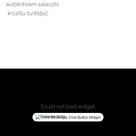
autokrēslam salauzts
krūzīšu turētājs).
Could not load widget.
Free WhatsApp Chat Button Widget