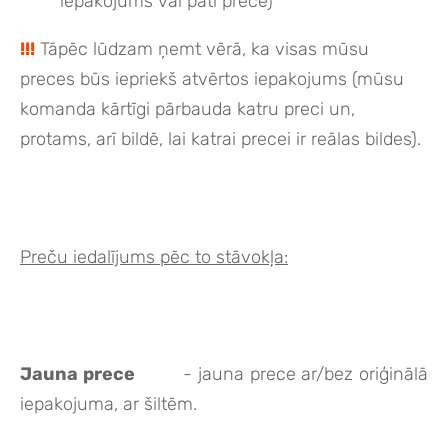
iepakojums vai pati prece)
!!!
Tāpēc lūdzam ņemt vērā, ka visas mūsu
preces būs iepriekš atvērtos iepakojums (mūsu
komanda kārtīgi pārbauda katru preci un,
protams, arī bildē, lai katrai precei ir reālas bildes).
Preču iedalījums pēc to stāvokļa:
Jauna prece
- jauna prece ar/bez oriģinālā
iepakojuma, ar šiltēm.