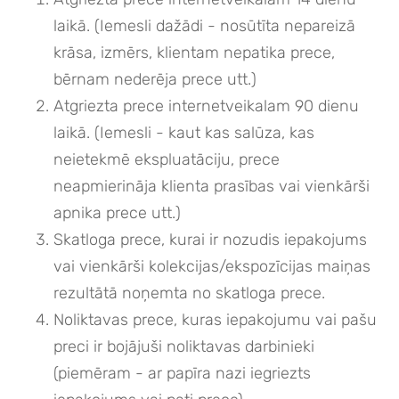
laikā. (Iemesli dažādi - nosūtīta nepareizā
krāsa, izmērs, klientam nepatika prece,
bērnam nederēja prece utt.)
Atgriezta prece internetveikalam 90 dienu
laikā. (Iemesli - kaut kas salūza, kas
neietekmē ekspluatāciju, prece
neapmierināja klienta prasības vai vienkārši
apnika prece utt.)
Skatloga prece, kurai ir nozudis iepakojums
vai vienkārši kolekcijas/ekspozīcijas maiņas
rezultātā noņemta no skatloga prece.
Noliktavas prece, kuras iepakojumu vai pašu
preci ir bojājuši noliktavas darbinieki
(piemēram - ar papīra nazi iegriezts