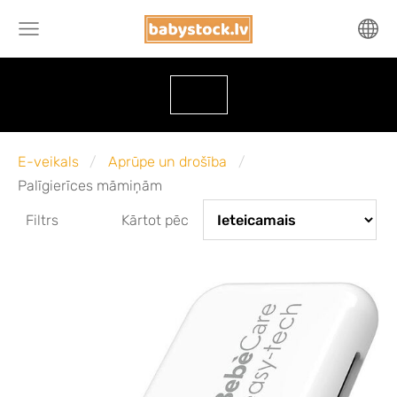
E-veikals
Aprūpe un drošība
Palīgierīces māmiņām
Filtrs
Kārtot pēc