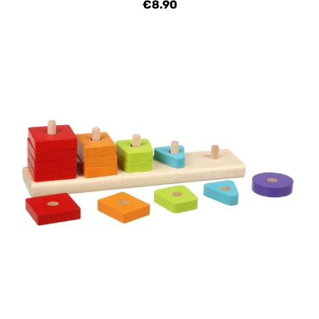
€8.90