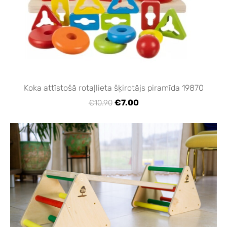
Koka attīstošā rotaļlieta šķirotājs piramīda 19870
€7.00
€10.90