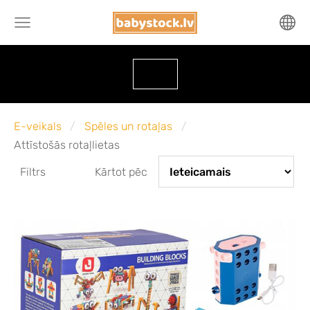
E-veikals
Spēles un rotaļas
Attīstošās rotaļlietas
Filtrs
Kārtot pēc