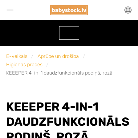
E-veikals
Aprūpe un drošība
Higiēnas preces
KEEEPER 4-in-1 daudzfunkcionāls podiņš, rozā
KEEEPER 4-IN-1
DAUDZFUNKCIONĀLS
PODIŅŠ, ROZĀ