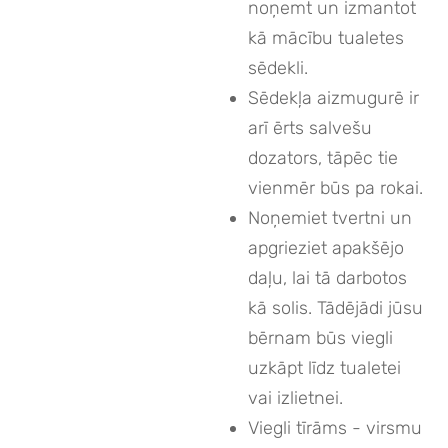
noņemt un izmantot
kā mācību tualetes
sēdekli.
Sēdekļa aizmugurē ir
arī ērts salvešu
dozators, tāpēc tie
vienmēr būs pa rokai.
Noņemiet tvertni un
apgrieziet apakšējo
daļu, lai tā darbotos
kā solis. Tādējādi jūsu
bērnam būs viegli
uzkāpt līdz tualetei
vai izlietnei.
Viegli tīrāms - virsmu