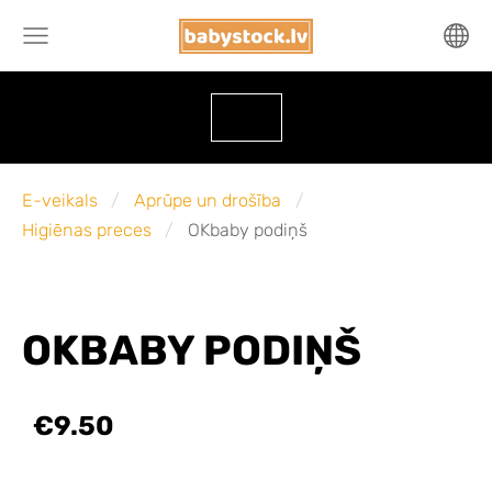
E-veikals
Aprūpe un drošība
Higiēnas preces
OKbaby podiņš
OKBABY PODIŅŠ
€9.50