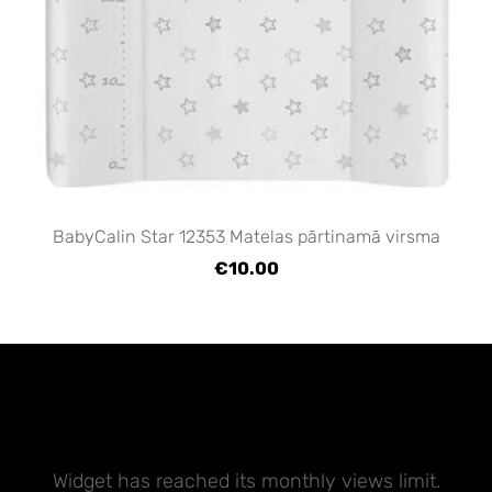
BabyCalin Star 12353 Matelas pārtinamā virsma
€10.00
Widget has reached its monthly views limit.