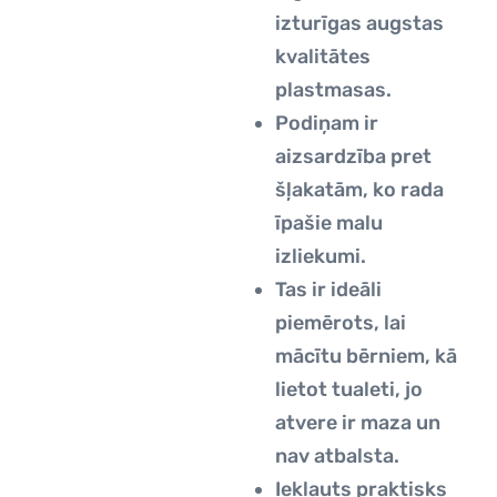
izturīgas augstas
kvalitātes
plastmasas.
Podiņam ir
aizsardzība pret
šļakatām, ko rada
īpašie malu
izliekumi.
Tas ir ideāli
piemērots, lai
mācītu bērniem, kā
lietot tualeti, jo
atvere ir maza un
nav atbalsta.
Iekļauts praktisks