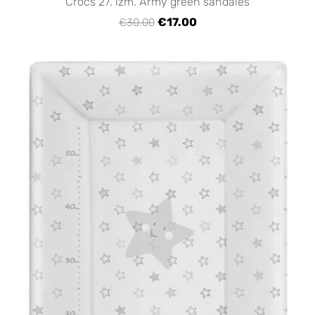
Crocs 27. izm. Army green sandales
€17.00
€30.00