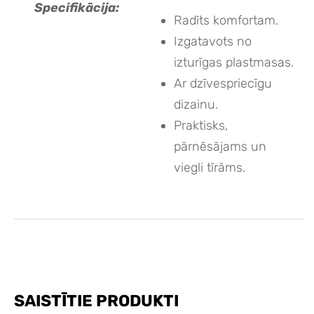
Specifikācija:
Radīts komfortam.
Izgatavots no
izturīgas plastmasas.
Ar dzīvespriecīgu
dizainu.
Praktisks,
pārnēsājams un
viegli tīrāms.
SAISTĪTIE PRODUKTI