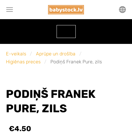
E-veikals
Aprūpe un drošība
Higiēnas preces
Podiņš Franek Pure, zils
PODIŅŠ FRANEK
PURE, ZILS
€4.50