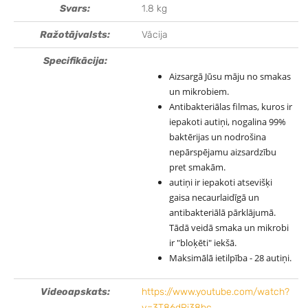
Svars:
1.8 kg
Ražotājvalsts:
Vācija
Specifikācija:
Aizsargā Jūsu māju no smakas
un mikrobiem.
Antibakteriālas filmas, kuros ir
iepakoti autiņi, nogalina 99%
baktērijas un nodrošina
nepārspējamu aizsardzību
pret smakām.
autiņi ir iepakoti atsevišķi
gaisa necaurlaidīgā un
antibakteriālā pārklājumā.
Tādā veidā smaka un mikrobi
ir "bloķēti" iekšā.
Maksimālā ietilpība - 28 autiņi.
Videoapskats:
https://www.youtube.com/watch?
v=3T86dRi38bc