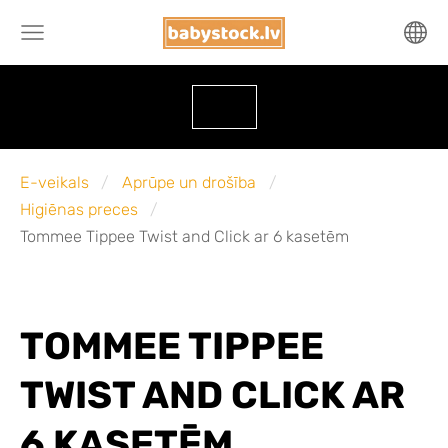
E-veikals
Aprūpe un drošība
Higiēnas preces
Tommee Tippee Twist and Click ar 6 kasetēm
TOMMEE TIPPEE
TWIST AND CLICK AR
6 KASETĒM