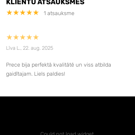
KLIENTU ATSAUKSMES
★★★★★
1 atsauksme
★★★★★
Līva L., 22. aug. 2025
Prece bija perfektā kvalitātē un viss atbilda
gaidītajam. Liels paldies!
Could not load widget.