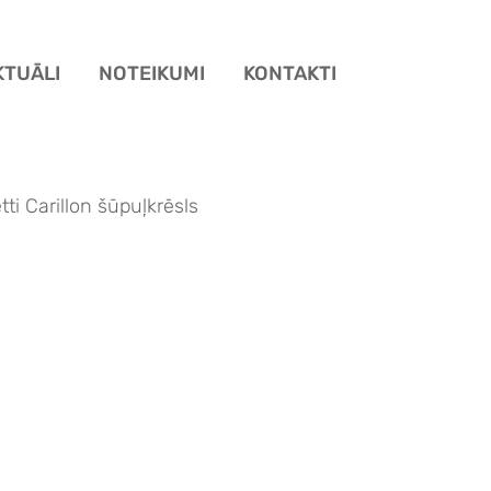
KTUĀLI
NOTEIKUMI
KONTAKTI
ti Carillon šūpuļkrēsls