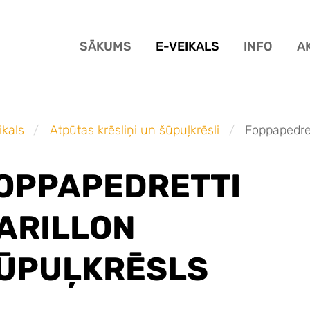
SĀKUMS
E-VEIKALS
INFO
A
ikals
Atpūtas krēsliņi un šūpuļkrēsli
Foppapedret
OPPAPEDRETTI
ARILLON
ŪPUĻKRĒSLS