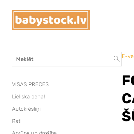
E-ve
F
VISAS PRECES
C
Lieliska cena!
Autokrēsliņi
Š
Rati
Aprūpe un drošība