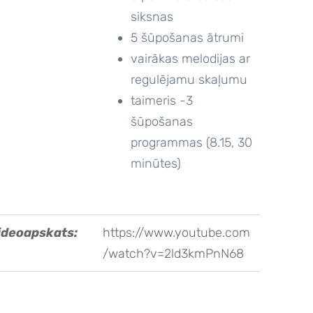
siksnas
5 šūpošanas ātrumi
vairākas melodijas ar
regulējamu skaļumu
taimeris -3
šūpošanas
programmas (8.15, 30
minūtes)
ideoapskats:
https://www.youtube.com
/watch?v=2ld3kmPnN68