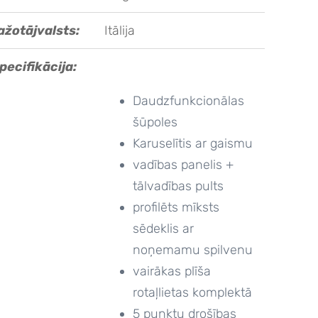
ažotājvalsts:
Itālija
pecifikācija:
Daudzfunkcionālas
šūpoles
Karuselītis ar gaismu
vadības panelis +
tālvadības pults
profilēts mīksts
sēdeklis ar
noņemamu spilvenu
vairākas plīša
rotaļlietas komplektā
5 punktu drošības