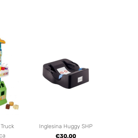
 Truck
Inglesina Huggy SHP
īca
€30.00