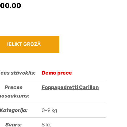
00.00
IELIKT GROZĀ
ces stāvoklis:
Demo prece
Preces
Foppapedretti Carillon
nosaukums:
Kategorija:
0-9 kg
Svars:
8 kg