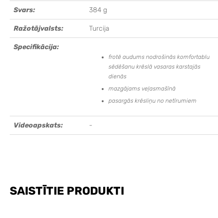
Svars:
384 g
Ražotājvalsts:
Turcija
Specifikācija:
frotē audums nodrošinās komfortablu
sēdēšanu krēslā vasaras karstajās
dienās
mazgājams veļasmašīnā
pasargās krēsliņu no netīrumiem
Videoapskats:
-
SAISTĪTIE PRODUKTI