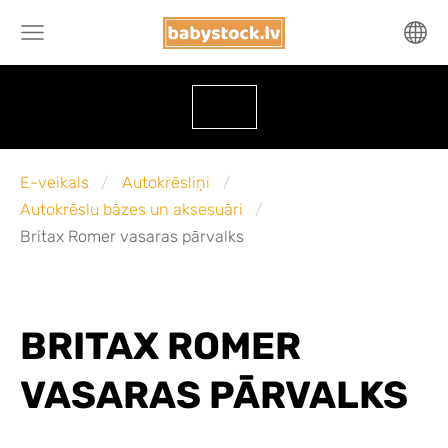
E-veikals
Autokrēsliņi
Autokrēslu bāzes un aksesuāri
Britax Romer vasaras pārvalks
BRITAX ROMER
VASARAS PĀRVALKS