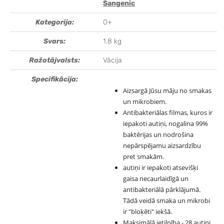
Sangenic
Kategorija:
0+
Svars:
1.8 kg
Ražotājvalsts:
Vācija
Specifikācija:
Aizsargā Jūsu māju no smakas
un mikrobiem.
Antibakteriālas filmas, kuros ir
iepakoti autiņi, nogalina 99%
baktērijas un nodrošina
nepārspējamu aizsardzību
pret smakām.
autiņi ir iepakoti atsevišķi
gaisa necaurlaidīgā un
antibakteriālā pārklājumā.
Tādā veidā smaka un mikrobi
ir "bloķēti" iekšā.
Maksimālā ietilpība - 28 autiņi.