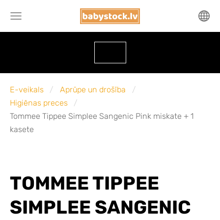
E-veikals
Aprūpe un drošība
Higiēnas preces
Tommee Tippee Simplee Sangenic Pink miskate + 1
kasete
TOMMEE TIPPEE
SIMPLEE SANGENIC