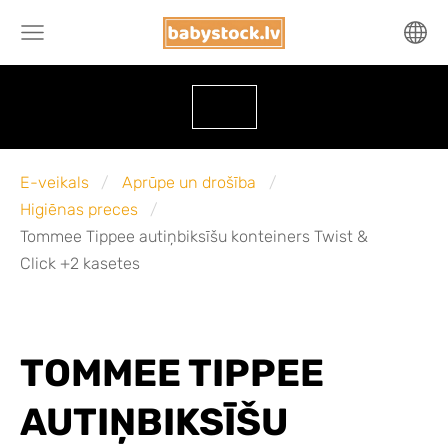
E-veikals
Aprūpe un drošība
Higiēnas preces
Tommee Tippee autiņbiksīšu konteiners Twist &
Click +2 kasetes
TOMMEE TIPPEE
AUTIŅBIKSĪŠU