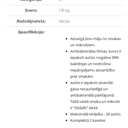
Svars:
1.8 kg
Ražotājvalsts:
Vācija
Specifikācija:
Aizsargā Jūsu māju no smakas
un mikrobiem.
Antibakteriālas filmas, kuros ir
iepakoti autiņi, nogalina 99%
baktērijas un nodrošina
nepārspējamu aizsardzību
pret smakām.
autiņi ir iepakoti atsevišķi
gaisa necaurlaidīgā un
antibakteriālā pārklājumā.
Tādā veidā smaka un mikrobi
ir "bloķēti" iekšā.
Maksimālā ietilpība - 28 autiņi.
Komplektā 2 kasetes