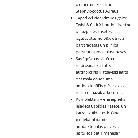
piemēram, E. coli un
Staphylococcus Aureus.
Tagad vēl videi draudzīgāks:
Twist & Click XL autiņu tvertne
un uzpildes kasetes ir
izgatavotas no 98% otrreiz
pārstrādātas un pilnībā
pārstrādājamas plastmasas.
Savērpšanas sistēma
nodrošina, ka katrs
autiņbiksnis ir atsevišķi ietīts
optimālā daudzumā
antibakteriālās plēves, kas
nozīmē mazāk atkritumu.
Komplektā ir viena iepriekš
ielādēta uzpildes kasete, un
katra uzpilde nodrošina
pietiekami daudz
antibakteriālas plēves, lai
ietītu līdz pat 1 mēneša*