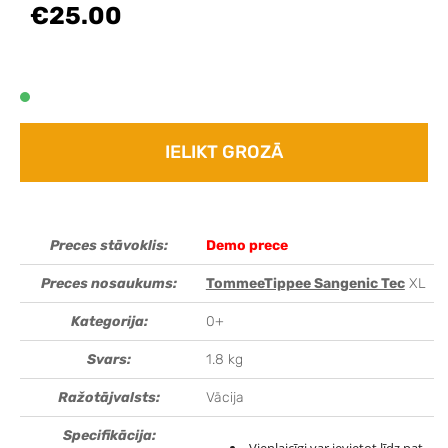
€25.00
IELIKT GROZĀ
Preces stāvoklis:
Demo prece
Preces nosaukums:
TommeeTippee Sangenic Tec
XL
Kategorija:
0+
Svars:
1.8 kg
Ražotājvalsts:
Vācija
Specifikācija: