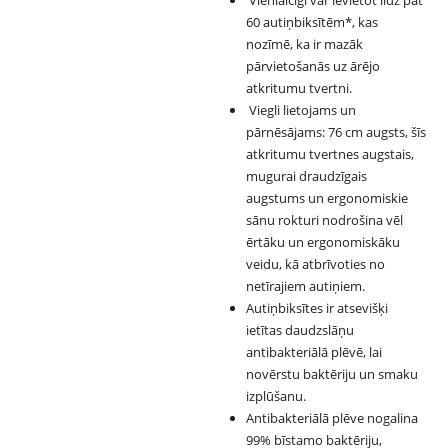
Vienlaicīgi var ievietot līdz pat
60 autiņbiksītēm*, kas
nozīmē, ka ir mazāk
pārvietošanās uz ārējo
atkritumu tvertni.
Viegli lietojams un
pārnēsājams: 76 cm augsts, šīs
atkritumu tvertnes augstais,
mugurai draudzīgais
augstums un ergonomiskie
sānu rokturi nodrošina vēl
ērtāku un ergonomiskāku
veidu, kā atbrīvoties no
netīrajiem autiņiem.
Autiņbiksītes ir atsevišķi
ietītas daudzslāņu
antibakteriālā plēvē, lai
novērstu baktēriju un smaku
izplūšanu.
Antibakteriālā plēve nogalina
99% bīstamo baktēriju,