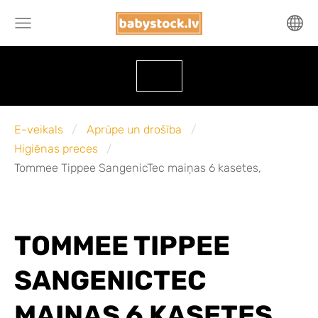
E-veikals
Aprūpe un drošība
Higiēnas preces
Tommee Tippee SangenicTec maiņas 6 kasetes,
TOMMEE TIPPEE
SANGENICTEC
MAIŅAS 6 KASETES,