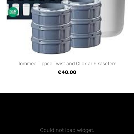
Tommee Tippee Twist and Click ar 6 kasetēm
€40.00
Could not load widget.