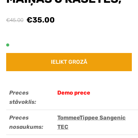
€35.00
€45.00
IELIKT GROZĀ
Preces
Demo prece
stāvoklis:
Preces
TommeeTippee Sangenic
nosaukums:
TEC